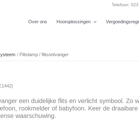
Telefoon: 02
Over ons
Hooroplossingen
Vergoedingsrege
systeem
Flitslamp / flitsontvanger
BE1442)
vanger een duidelijke flits en verlicht symbool. Zo w
lefoon, rookmelder of babyfoon. Keer de draaibare
ntense waarschuwing.