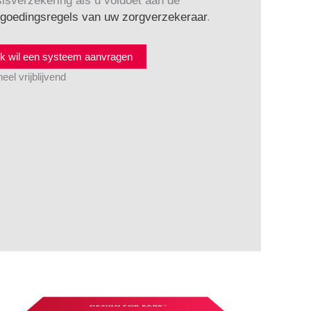
isverzekering als u voldoet aan de
rgoedingsregels van uw zorgverzekeraar
.
Ik wil een systeem aanvragen
eel vrijblijvend