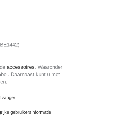
e BE1442)
nde
accessoires
. Waaronder
kabel. Daarnaast kunt u met
gen.
ntvanger
ijke gebruikersinformatie