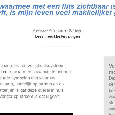
waarmee met een flits zichtbaar i
ft, is mijn leven veel makkelijke
Mevrouw Ans Kamer (67 jaar)
Lees meer klantervaringen
kbaarheids- en veiligheidssysteem,
Ve
steem
, waarmee u uw huis in het oog
mo
kleurde symbolen aan waar uw
Dez
litslamp, namelijk op stroom en op
ber
tterijen is dat deze overal in huis
be
tvanger op stroom is dat u geen
waa
sle
wa