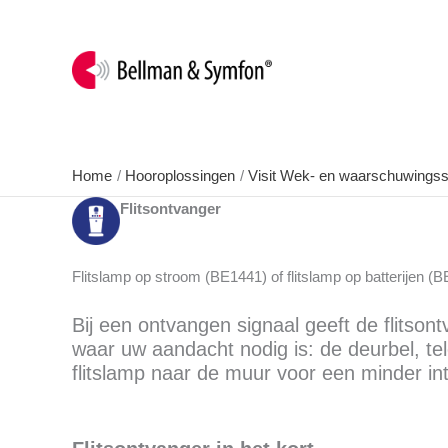
Ga
Zoeken
naar
de
inhoud
Home
Hooroplossingen
Visit Wek- en waarschuwings
Flitsontvanger
Flitslamp op stroom (BE1441) of flitslamp op batterijen (
Bij een ontvangen signaal geeft de flitsont
waar uw aandacht nodig is: de deurbel, te
flitslamp naar de muur voor een minder i