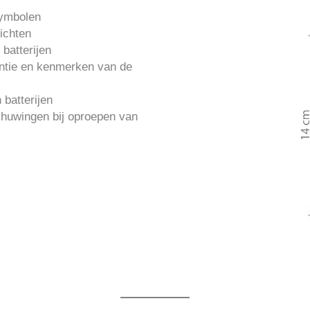
symbolen
richten
 batterijen
entie en kenmerken van de
 batterijen
chuwingen bij oproepen van