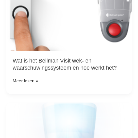
het?
Wat is het Bellman Visit wek- en
waarschuwingssysteem en hoe werkt het?
Meer lezen »
Welke
Visit-
ontvanger
past
bij