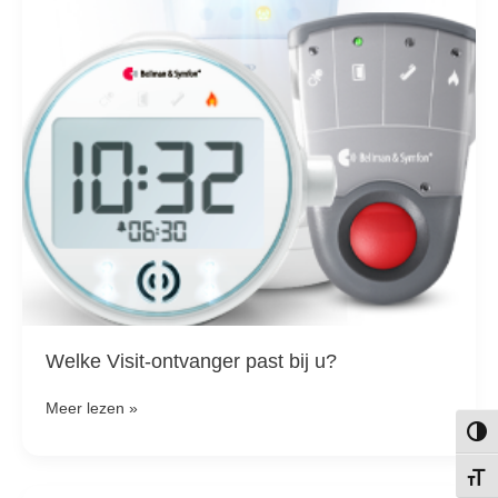
u?
Welke Visit-ontvanger past bij u?
Meer lezen »
Keuze
Kies 
Hoe