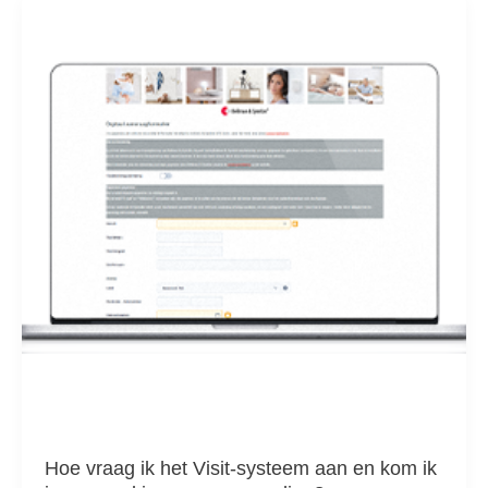
vraag
ik
het
Visit-
systeem
aan
en
kom
ik
in
aanmerking
voor
vergoeding?
Hoe vraag ik het Visit-systeem aan en kom ik